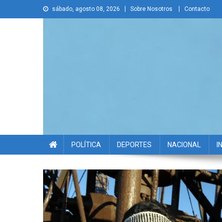
Skip
sábado, agosto 08, 2026
Sobre Nosotros
Contacto
to
content
La Voz Disruptiva
POLÍTICA
DEPORTES
NACIONAL
I