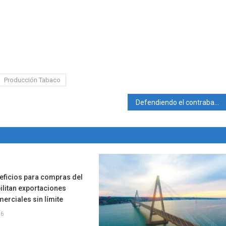
Producción Tabaco
Defendiendo el contrabando: Afip puso en remate soja incautada. En protesta cortan la ruta Nº 2.
eficios para compras del
bilitan exportaciones
erciales sin límite
26