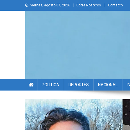
Skip
viernes, agosto 07, 2026
Sobre Nosotros
Contacto
to
content
La Voz Disruptiva
POLÍTICA
DEPORTES
NACIONAL
I