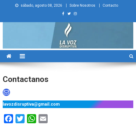
Skip
sábado, agosto 08, 2026
Sobre Nosotros
Contacto
to
content
La Voz Disruptiva
Contactanos
Correo electrónico
lavozdisruptiva@gmail.com
Facebook
Twitter
WhatsApp
Email