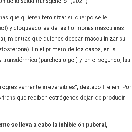
n de la salud transgénero” (2021).
onas que quieren feminizar su cuerpo se le
iol) y bloqueadores de las hormonas masculinas
na), mientras que quienes desean masculinizar su
tosterona). En el primero de los casos, en la
y transdérmica (parches o gel) y, en el segundo, las
ogresivamente irreversibles”, destacó Helién. Por
es trans que reciben estrógenos dejan de producir
te se lleva a cabo la inhibición puberal,