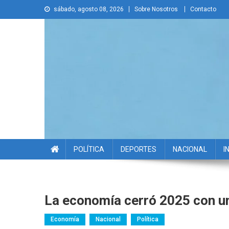
Skip
sábado, agosto 08, 2026
Sobre Nosotros
Contacto
to
content
La Voz Disruptiva
POLÍTICA
DEPORTES
NACIONAL
I
La economía cerró 2025 con u
Economía
Nacional
Política