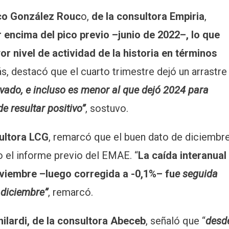
co González Rouc
o,
de la consultora Empiria
,
 encima del pico previo –junio de 2022–, lo que
r nivel de actividad de la historia en términos
, destacó que el cuarto trimestre dejó un arrastre
vado, e incluso es menor al que dejó 2024 para
e resultar positivo”
, sostuvo.
sultora LCG
, remarcó que el buen dato de diciembr
do el informe previo del EMAE. “
La caída interanual
viembre –luego corregida a -0,1%– fu
e seguida
 diciembre”
, remarcó.
ilardi, de la consultora Abeceb
, señaló que “
desd