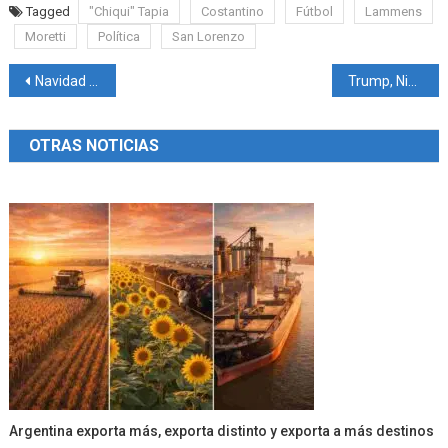
Tagged
"Chiqui" Tapia
Costantino
Fútbol
Lammens
Moretti
Política
San Lorenzo
Navegación
Navidad en el Vaticano: León XIV, la herencia de Francisco y una Iglesia en disputa
Trump, Nigeria y el terrorismo: qué hay detrás del ataque de EE.UU. en África
de
OTRAS NOTICIAS
entradas
Argentina exporta más, exporta distinto y exporta a más destinos