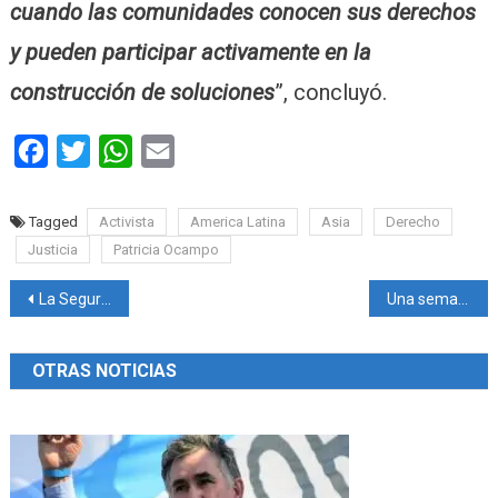
cuando las comunidades conocen sus derechos
y pueden participar activamente en la
construcción de soluciones
”, concluyó.
Facebook
Twitter
WhatsApp
Email
Tagged
Activista
America Latina
Asia
Derecho
Justicia
Patricia Ocampo
Navegación
La Seguridad Vial en Misiones: Una problemática que exige mayor conciencia y compromiso
Una semana política marcada desde el 1° de Mayo
de
OTRAS NOTICIAS
entradas