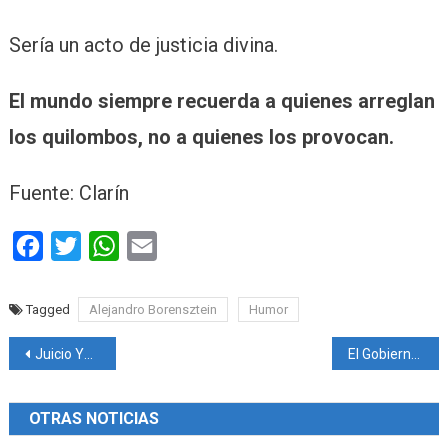
Sería un acto de justicia divina.
El mundo siempre recuerda a quienes arreglan
los quilombos, no a quienes los provocan.
Fuente: Clarín
Facebook
Twitter
WhatsApp
Email
Tagged
Alejandro Borensztein
Humor
Navegación
Juicio YPF: Para Milei, Cristina Kirchner y Kicillof llevaron al país a una “aventura suicida”
El Gobierno apelará el fallo que frenó artículos de la ley de reforma laboral
de
OTRAS NOTICIAS
entradas