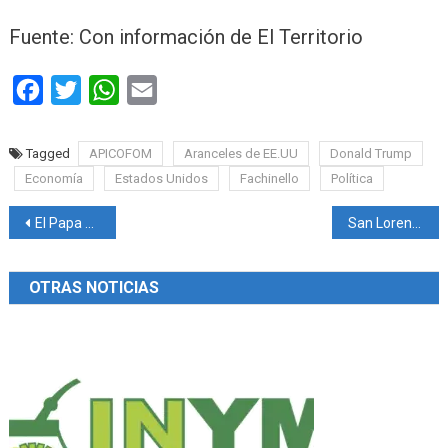
Fuente: Con información de El Territorio
Facebook
Twitter
WhatsApp
Email
Tagged
APICOFOM
Aranceles de EE.UU
Donald Trump
Economía
Estados Unidos
Fachinello
Política
Navegación
El Papa Francisco: continúa su mejora y el Vaticano analiza una reaparición en público
San Lorenzo ganó en San Juan
de
OTRAS NOTICIAS
entradas