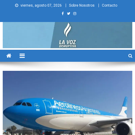
Skip
viernes, agosto 07, 2026
Sobre Nosotros
Contacto
to
content
La Voz Disruptiva