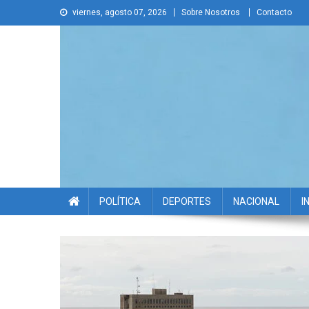
Skip
viernes, agosto 07, 2026
Sobre Nosotros
Contacto
to
content
La Voz Disruptiva
POLÍTICA
DEPORTES
NACIONAL
I