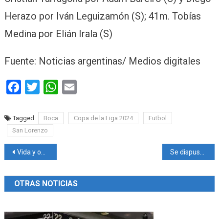
Herazo por Iván Leguizamón (S); 41m. Tobías
Medina por Elián Irala (S)
Fuente: Noticias argentinas/ Medios digitales
Facebook
Twitter
WhatsApp
Email
Tagged
Boca
Copa de la Liga 2024
Futbol
San Lorenzo
Navegación
Vida y obra del 24 de marzo
Se dispuso el cierre de las delegaciones provinciales del ENACOM (Ente Nacional de Comunicaciones). Se temen más de 500 despidos
de
OTRAS NOTICIAS
entradas