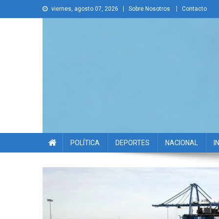
Skip
viernes, agosto 07, 2026
Sobre Nosotros
Contacto
to
content
La Voz Disruptiva
POLÍTICA
DEPORTES
NACIONAL
I