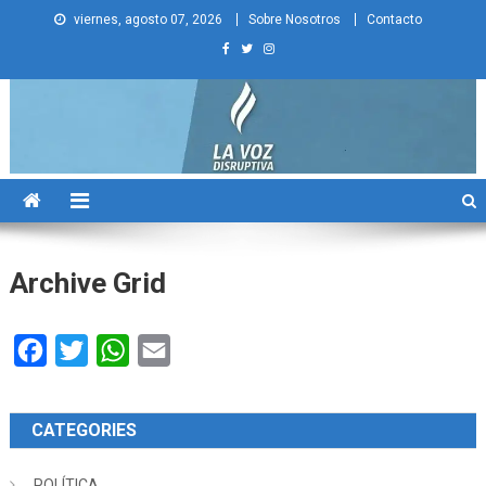
Skip
viernes, agosto 07, 2026
Sobre Nosotros
Contacto
to
content
La Voz Disruptiva
Archive Grid
Facebook
Twitter
WhatsApp
Email
CATEGORIES
POLÍTICA