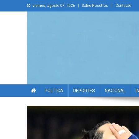
Skip
viernes, agosto 07, 2026
Sobre Nosotros
Contacto
to
content
La Voz Disruptiva
POLÍTICA
DEPORTES
NACIONAL
I