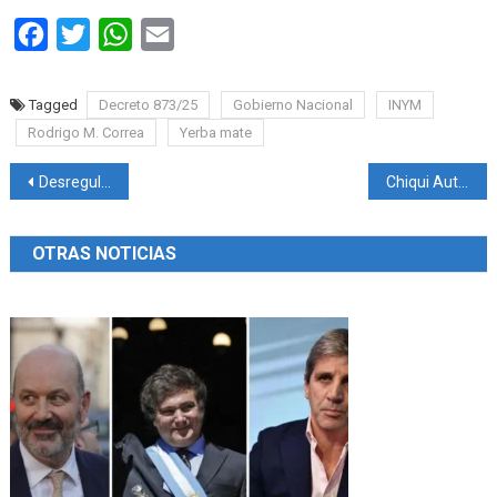
Facebook
Twitter
WhatsApp
Email
Tagged
Decreto 873/25
Gobierno Nacional
INYM
Rodrigo M. Correa
Yerba mate
Navegación
Desregular para crecer
Chiqui Automotores
de
OTRAS NOTICIAS
entradas