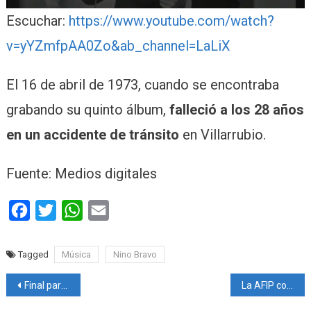
Escuchar:
https://www.youtube.com/watch?
v=yYZmfpAA0Zo&ab_channel=LaLiX
El 16 de abril de 1973, cuando se encontraba
grabando su quinto álbum,
falleció a los 28 años
en un accidente de tránsito
en Villarrubio.
Fuente: Medios digitales
Facebook
Twitter
WhatsApp
Email
Tagged
Música
Nino Bravo
Navegación
Final para la primera fecha de la Copa de la Liga
La AFIP confirmó la reducción de las tasas para las deudas impositivas de las Mipymes