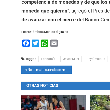
competencia de monedas y de que los 
moneda que quieran
”, agregó el Preside
de avanzar con el cierre del Banco Cent
Fuente: Ámbito/Medios digitales
Facebook
Twitter
WhatsApp
Email
Tagged
Economía
Javier Milei
Ley Ómnibus
Navegación
No al mate cuando se maneja
de
OTRAS NOTICIAS
entradas