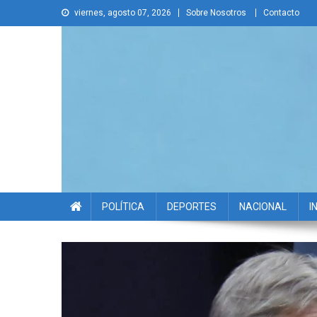
Skip
viernes, agosto 07, 2026
Sobre Nosotros
Contacto
to
content
La Voz Disruptiva
POLÍTICA
DEPORTES
NACIONAL
I