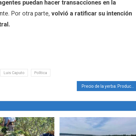
agentes puedan hacer transacciones en la
nte. Por otra parte,
volvió a ratificar su intención
ral.
Luis Caputo
Política
Precio de la yerba: Productores piden una suba inmediata de la hoja verde. Defienden al INYM.