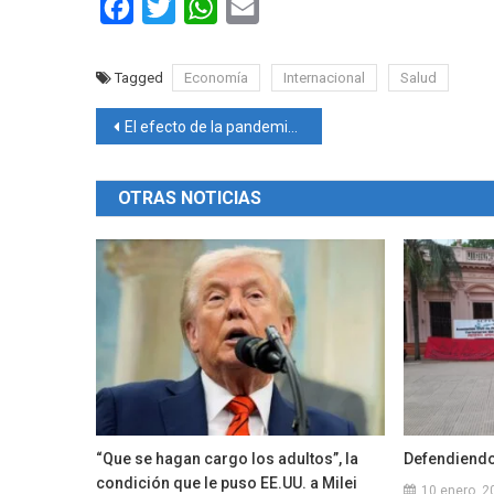
Facebook
Twitter
WhatsApp
Email
Tagged
Economía
Internacional
Salud
Navegación
El efecto de la pandemia aún afecta la alimentación escolar en América Latina y el Caribe
de
OTRAS NOTICIAS
entradas
“Que se hagan cargo los adultos”, la
Defendiendo
condición que le puso EE.UU. a Milei
10 enero, 2