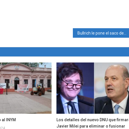
Bullrich le pone el saco de ministro a Melconian y centra su estrategia electoral en la economía para disputar con Milei y Massa
 al INYM
Los detalles del nuevo DNU que firmar
Javier Milei para eliminar o fusionar
024