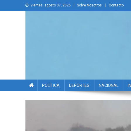
Skip
viernes, agosto 07, 2026
Sobre Nosotros
Contacto
to
content
La Voz Disruptiva
POLÍTICA
DEPORTES
NACIONAL
I