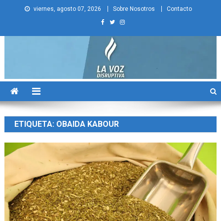
Skip
viernes, agosto 07, 2026
Sobre Nosotros
Contacto
to
content
La Voz Disruptiva
ETIQUETA:
OBAIDA KABOUR