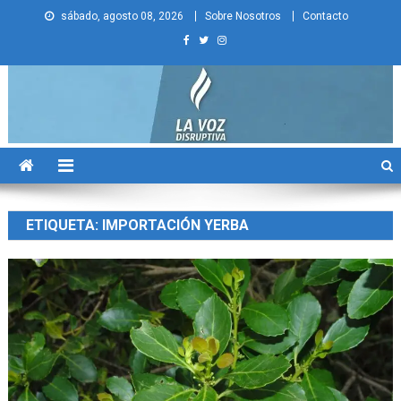
Skip
sábado, agosto 08, 2026
Sobre Nosotros
Contacto
to
content
La Voz Disruptiva
ETIQUETA:
IMPORTACIÓN YERBA