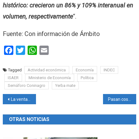
histórico: crecieron un 86% y 109% interanual en
volumen, respectivamente
“.
Fuente: Con información de Ámbito
Facebook
Twitter
WhatsApp
Email
Tagged
Actividad económica
Economía
INDEC
ISAER
Ministerio de Economía
Política
Semáforo Coninagro
Yerba mate
Navegación
La venta de ropa cayó 7,7% interanual en el tercer bimestre del año
Pasan cosas lindas en una familia
de
OTRAS NOTICIAS
entradas