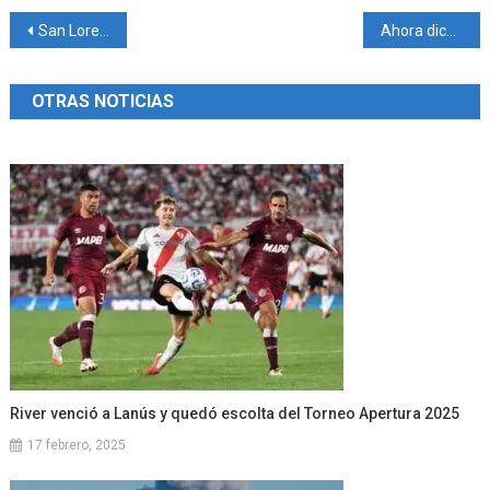
Navegación
San Lorenzo con autoridad venció a Talleres en Córdoba
Ahora dicen que el ensobrado es Milei
de
OTRAS NOTICIAS
entradas
River venció a Lanús y quedó escolta del Torneo Apertura 2025
17 febrero, 2025