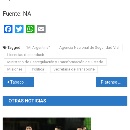
Fuente: NA
Facebook
Twitter
WhatsApp
Email
Tagged
"Mi Argentina"
Agencia Nacional de Seguridad Vial
Licencias de conducir
Ministerio de Desregulación y Transformación del Estado
Misiones
Política
Secretaría de Transporte
Navegación
Tabaco 2025: Cierre de la campaña entre el optimismo oficial y el malestar de los productores
Platense hizo historia, le ganó a River en el Monumental y lo eliminó
de
OTRAS NOTICIAS
entradas