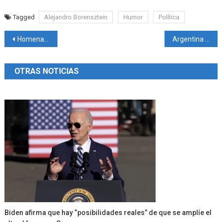
Tagged
Alejandro Borensztein
Humor
Política
Navegación
Homenaje: El Perito Moreno, un viaje liviano de equipaje
Argentina perdió 3 a 2 con Paraguay. Se quedó con el subcampeonato en el Sudamericano Sub-20
de
OTRAS NOTICIAS
entradas
Biden afirma que hay “posibilidades reales” de que se amplíe el