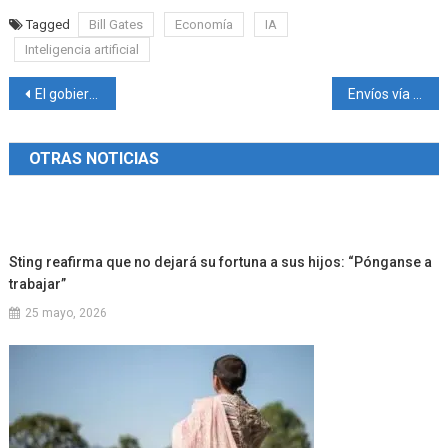
Tagged
Bill Gates
Economía
IA
Inteligencia artificial
Navegación
El gobierno de Javier Milei apuesta a ganar las elecciones dando la “batalla cultural”
Envíos vía courier: ARCA aprobó nuevos pesos, cantidades y montos para paquetes
de
OTRAS NOTICIAS
entradas
Sting reafirma que no dejará su fortuna a sus hijos: “Pónganse a
trabajar”
25 mayo, 2026