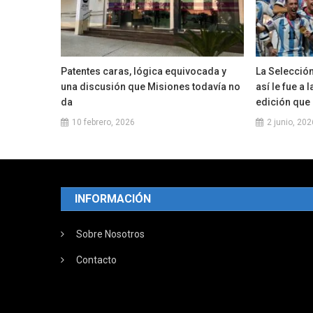
Patentes caras, lógica equivocada y
La Selección
una discusión que Misiones todavía no
así le fue a 
da
edición que
10 febrero, 2026
2 junio, 202
INFORMACIÓN
Sobre Nosotros
Contacto