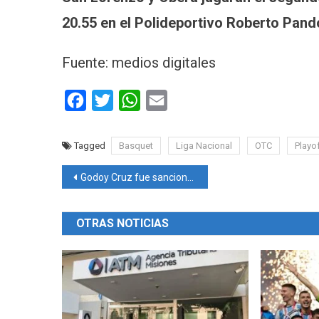
20.55 en el Polideportivo Roberto Pand
Fuente: medios digitales
Facebook
Twitter
WhatsApp
Email
Tagged
Basquet
Liga Nacional
OTC
Playo
Navegación
Godoy Cruz fue sancionado por los incidentes en la suspensión del partido ante San Lorenzo
de
OTRAS NOTICIAS
entradas