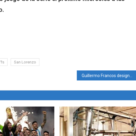
o.
ffs
San Lorenzo
Guillermo Francos designado por Milei Jefe de Gabinete