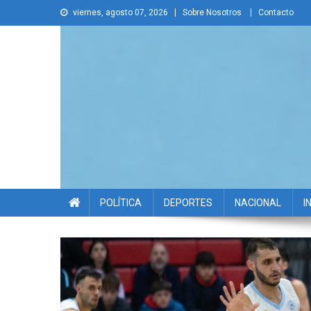
Skip
viernes, agosto 07, 2026
Sobre Nosotros
Contacto
to
content
La Voz Disruptiva
POLÍTICA
DEPORTES
NACIONAL
I