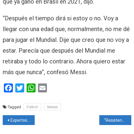
que ya ganó en Brasil en 2021, dijo.
“Después el tiempo dirá si estoy o no. Voy a
llegar con una edad que, normalmente, no me dé
para jugar el Mundial. Dije que creo que no voy a
estar. Parecía que después del Mundial me
retiraba y todo lo contrario. Ahora quiero estar
más que nunca”, confesó Messi.
Facebook
Twitter
WhatsApp
Email
Tagged
Futbol
Messi
Navegación
Expertos creen que el acceso a la financiación climática provoca la brecha de género
“Resistencia”, una palabra amenazante ajena a la democracia
de