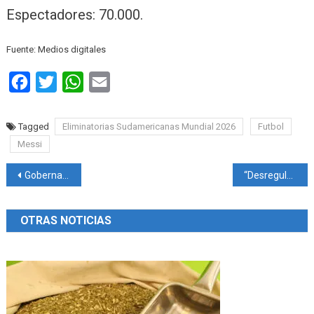
Espectadores: 70.000.
Fuente: Medios digitales
Facebook
Twitter
WhatsApp
Email
Tagged
Eliminatorias Sudamericanas Mundial 2026
Futbol
Messi
Navegación
Gobernadores del Norte Grande piden al gobierno nacional que compense la merma de fondos coparticipables
“Desregular y abrir mercados”, el plan de Milei para Agricultura
de
OTRAS NOTICIAS
entradas