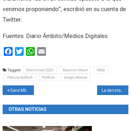
venimos proponiendo”, escribió en su cuenta de
Twitter.
Fuentes: Diario Ámbito/Medios Digitales
Facebook
Twitter
WhatsApp
Email
Tagged
Elecciones 2023
Mauricio Macri
Milei
Patricia Bullrich
Política
Sergio Massa
Navegación
Ganó Milei en Misiones
La derrota de Juntos por el Cambio, para Durán Barba: “Fue el prototipo de campaña que pierde”
de
OTRAS NOTICIAS
entradas