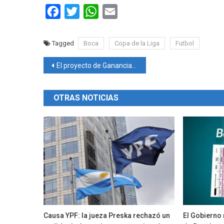
Facebook
Twitter
WhatsApp
Email
Tagged
Boca
Copa de la Liga
Futbol
Navegación
El proyecto de Ganancias aprobado en Diputados
de
OTRAS NOTICIAS
entradas
Causa YPF: la jueza Preska rechazó un
El Gobierno 