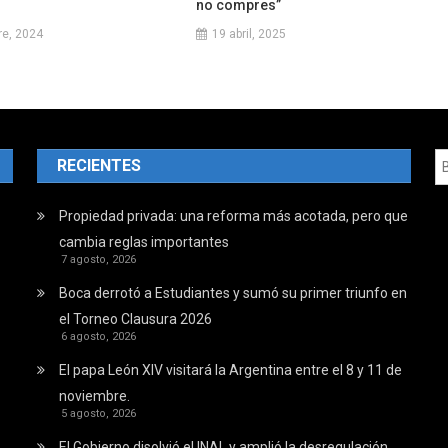
no compres”
re, 2024
19 abril, 2025
RECIENTES
Propiedad privada: una reforma más acotada, pero que
cambia reglas importantes
7 agosto, 2026
Boca derrotó a Estudiantes y sumó su primer triunfo en
el Torneo Clausura 2026
6 agosto, 2026
El papa León XIV visitará la Argentina entre el 8 y 11 de
noviembre.
5 agosto, 2026
El Gobierno disolvió el INAL y amplió la desregulación