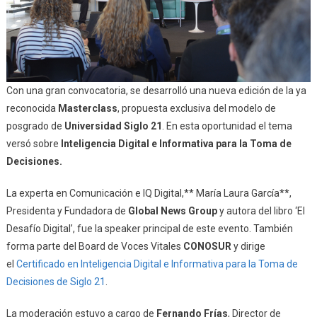
Con una gran convocatoria, se desarrolló una nueva edición de la ya
reconocida
Masterclass
, propuesta exclusiva del modelo de
posgrado de
Universidad Siglo 21
. En esta oportunidad el tema
versó sobre
Inteligencia Digital e Informativa para la Toma de
Decisiones.
La experta en Comunicación e IQ Digital,** María Laura García**,
Presidenta y Fundadora de
Global News Group
y autora del libro ‘El
Desafío Digital’, fue la speaker principal de este evento. También
forma parte del Board de Voces Vitales
CONOSUR
y dirige
el
Certificado en Inteligencia Digital e Informativa para la Toma de
Decisiones de Siglo 21
.
La moderación estuvo a cargo de
Fernando Frías
, Director de