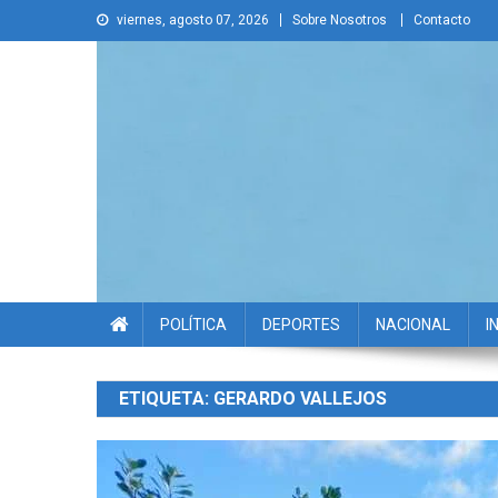
Skip
viernes, agosto 07, 2026
Sobre Nosotros
Contacto
to
content
La Voz Disruptiva
POLÍTICA
DEPORTES
NACIONAL
I
ETIQUETA:
GERARDO VALLEJOS