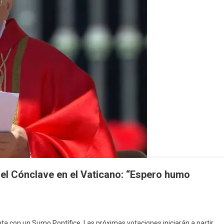
 el Cónclave en el Vaticano: “Espero humo
nta con un Sumo Pontífice. Las próximas votaciones iniciarán a partir