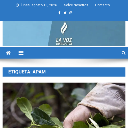
Skip
lunes, agosto 10, 2026
Sobre Nosotros
Contacto
to
content
La Voz Disruptiva
ETIQUETA:
APAM