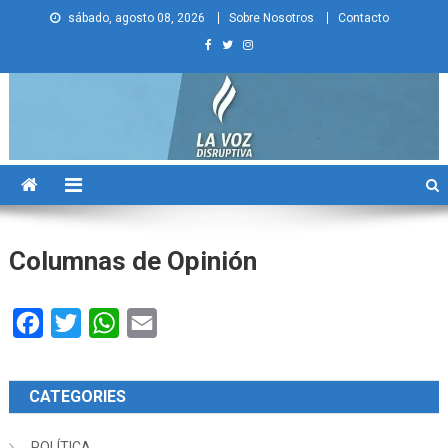
Skip
sábado, agosto 08, 2026
Sobre Nosotros
Contacto
to
content
La Voz Disruptiva
Columnas de Opinión
Facebook
Twitter
WhatsApp
Email
CATEGORIES
POLÍTICA